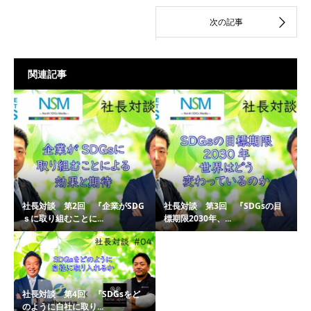
関連記事
社長対談 第2回 『企業がSDG
社長対談 第3回 『SDGsの目
ｓに取り組むことに...
標期限2030年、...
社長対談 第4回 『SDGsをど
のように自社に取り...