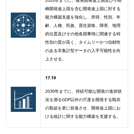
2020
年までに、後発開発途上国及び小島
嶼開発途上国を含む開発途上国に対する
能力構築支援を強化し、所得、性別、年
齢、人種、民族、居住資格、障害、地理
的位置及びその他各国事情に関連する特
性別の質が高く、タイムリーかつ信頼性
のある非集計型データの入手可能性を向
上させる。
17.19
2030
年までに、持続可能な開発の進捗状
況を測る
GDP
以外の尺度を開発する既存
の取組を更に前進させ、開発途上国にお
ける統計に関する能力構築を支援する。